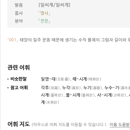
[일씨계/일씨게]
발음
품사
「명사」
분야
『천문』
태양의 일주 운동 때문에 생기는 수직 물체의 그림자 길이와 
「001」
관련 어휘
비슷한말
일영-대
,
해-시계
(日影臺)
(해時計)
참고 어휘
각루
,
누각
,
누기
,
누수-기
(刻漏)
(漏刻)
(漏器)
(漏水
시계
,
불-시계
,
사-시계
,
(물時計)
(불時計)
(沙時計)
계
(水時計)
어휘 지도
(마우스로 어휘 지도를 이동할 수 있습니다.)
이용 도움말
시계