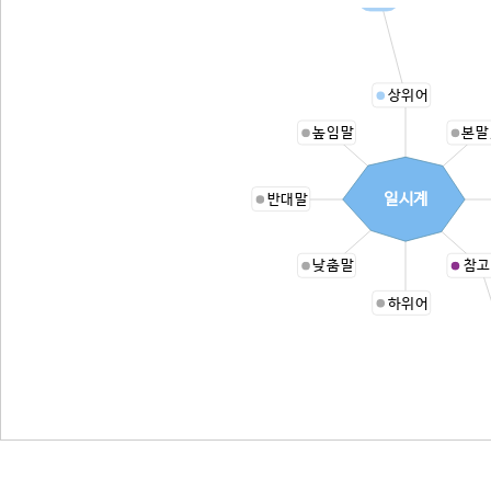
상위어
높임말
본말
일시계
반대말
낮춤말
참고
하위어
ㄱ(1)