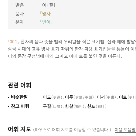
[이ː찰]
발음
품사
「명사」
분야
『언어』
한자의 음과 뜻을 빌려 우리말을 적은 표기법. 신라 때에 발달
「001」
삼국 시대의 고유 명사 표기 따위의 한자 차용 표기법들을 통틀어 이
어의 문장 구성법에 따라 고치고 이에 토를 붙인 것을 이른다.
관련 어휘
비슷한말
이도
,
이두
,
이서
,
이토
(吏道)
(吏讀/吏頭)
(吏書)
(吏吐
참고 어휘
구결
,
향찰
,
현토
(口訣)
(鄕札)
(懸吐)
어휘 지도
(마우스로 어휘 지도를 이동할 수 있습니다.)
이용 도움말
표기법