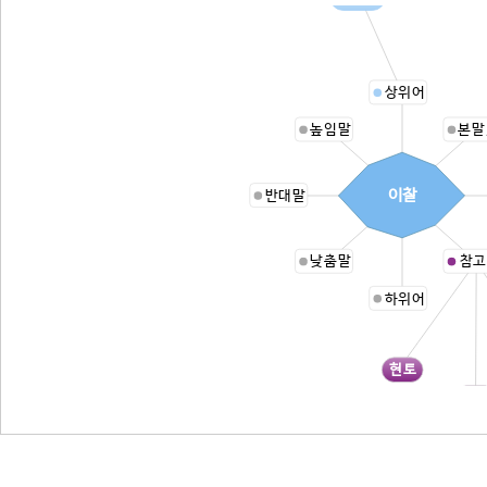
상위어
높임말
본말
이찰
반대말
낮춤말
참고
하위어
현토
구