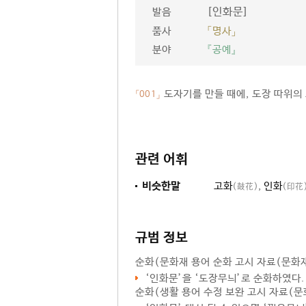
[인화문]
발음
품사
「명사」
분야
『공예』
도자기를 만들 때에, 도장 따위의 
「001」
관련 어휘
비슷한말
고화
,
인화
(鼓花)
(印花
규범 정보
순화
(문화재 용어 순화 고시 자료(문화재청
‘
인화문
’을 ‘도장무늬’로 순화하였다.
순화
(생활 용어 수정 보완 고시 자료(문화