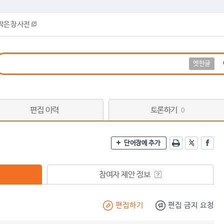
작은 창 사전
옛한글
편집 이력
토론하기
0
단어장에 추가
참여자 제안 정보
편집하기
편집 금지 요청