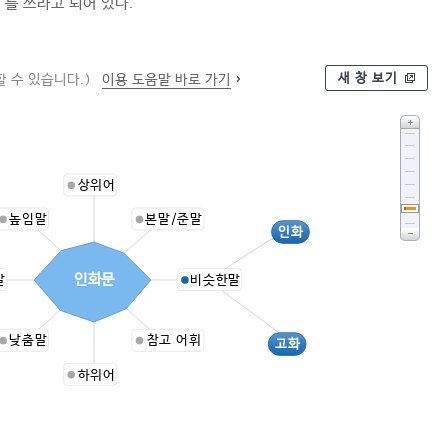
’를 쓰라고 되어 있다.
새 창 보기
 수 있습니다.)
이용 도움말 바로 가기
상위어
높임말
본말/준말
인화
인화문
말
비슷한말
낮춤말
참고 어휘
고화
하위어