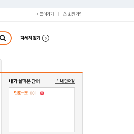
들어가기
회원 가입
자세히 찾기
내가 살펴본 단어
내 단어장
인화-문
001