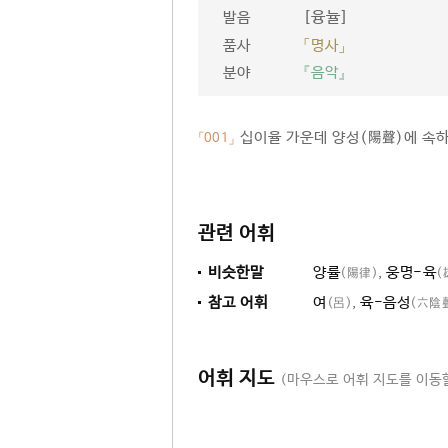
[융뉼]
발음
품사
「명사」
분야
『음악』
십이율 가운데 양성(陽聲)에 속하는
「001」
관련 어휘
비슷한말
양률
,
웅명-육
(陽律)
(
참고 어휘
여
,
육-음성
(呂)
(六陰
어휘 지도
(마우스로 어휘 지도를 이동할