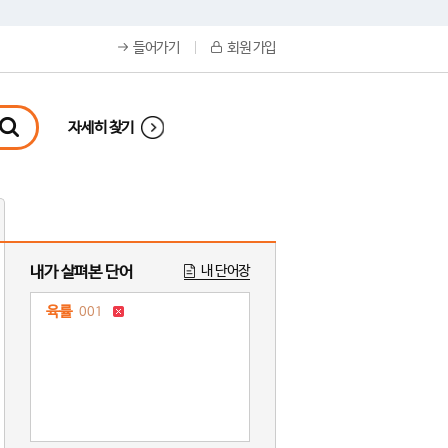
들어가기
회원 가입
자세히 찾기
내가 살펴본 단어
내 단어장
육률
001