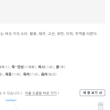
 여섯 가지 소리. 황종, 태주, 고선, 유빈, 이칙, 무역을 이른다.
,
육-양성
,
육시
,
율
雄鳴六)
(六陽聲)
(六始)
(律)
,
육동
,
육려
,
음려
聲)
(六同)
(六呂)
(陰呂)
새 창 보기
 수 있습니다.)
이용 도움말 바로 가기
십이율