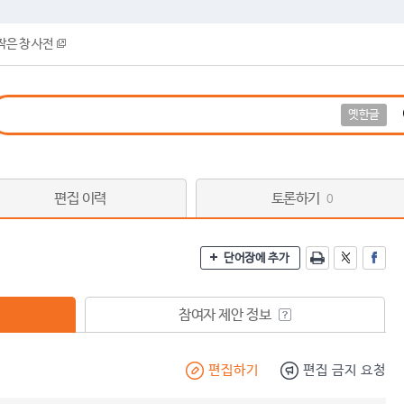
작은 창 사전
옛한글
편집 이력
토론하기
0
단어장에 추가
참여자 제안 정보
편집하기
편집 금지 요청