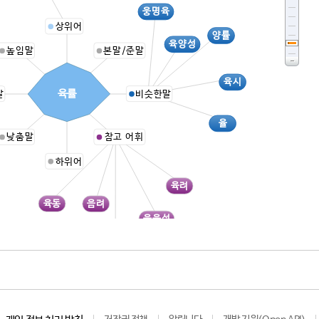
웅명육
상위어
양률
육양성
높임말
본말/준말
육시
육률
말
비슷한말
율
낮춤말
참고 어휘
하위어
육려
육동
음려
육음성
여