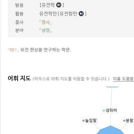
[유전학
]
발음
유전학만[유전항만
]
활용
품사
「명사」
분야
『생명』
유전 현상을 연구하는 학문.
「001」
어휘 지도
(마우스로 어휘 지도를 이동할 수 있습니다.)
이용 도움말
생물학
상위어
높임말
본말