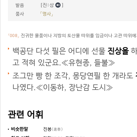
[진ː상
]
발음
품사
「명사」
진귀한 물품이나 지방의 토산물 따위를 임금이나 고관 따위에
「008」
백공단 다섯 필은 어디에 선물
진상을
하
고 적혀 있군요.≪유현종, 들불≫
조그만 빵 한 조각, 몽당연필 한 개라도
나였다.≪이동하, 장난감 도시≫
관련 어휘
비슷한말
진봉
(進奉)