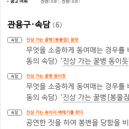
참고 어휘
진헌
,
진헌
(進獻)
(進獻)
관용구·속담
(
6
)
진상 가는 꿀병[봉물짐] 얽듯
속담
무엇을 소중하게 동여매는 경우를 비
동의 속담> ‘
진상 가는 꿀병 동이듯
진상 가는 꿀병 동이듯
속담
무엇을 소중하게 동여매는 경우를 비
동의 속담> ‘
진상 가는 꿀병[봉물짐
진상 가는 송아지 배때기를 찼다
속담
공연한 짓을 하여 봉변을 당함을 비