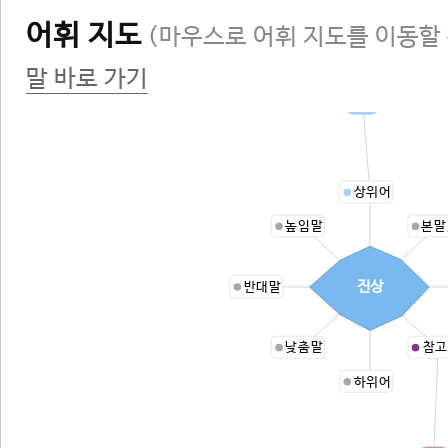
어휘 지도
(마우스로 어휘 지도를 이동할 
말 바로 가기
입공
상위어
높임말
본말
진상
반대말
낮춤말
참고
하위어