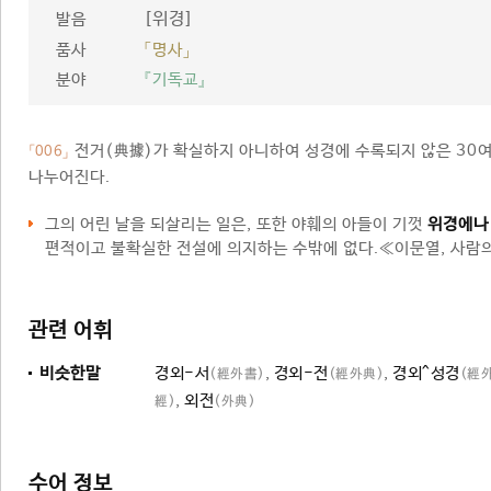
[위경]
발음
품사
「명사」
분야
『기독교』
전거(典據)가 확실하지 아니하여 성경에 수록되지 않은 30여
「006」
나누어진다.
그의 어린 날을 되살리는 일은, 또한 야훼의 아들이 기껏
위경에나
편적이고 불확실한 전설에 의지하는 수밖에 없다.≪이문열, 사람
관련 어휘
비슷한말
경외-서
,
경외-전
,
경외^성경
(經外書)
(經外典)
(經
,
외전
經)
(外典)
수어 정보