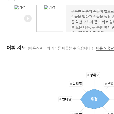
구부린 왼손의 손등이 밖으로
손끝을 댔다가 손목을 돌려 
을 약간 구부려 끝이 위로 
을 모은 다음, 두 손을 펴서
을 양옆으로 돌려 편다.
어휘 지도
(마우스로 어휘 지도를 이동할 수 있습니다.)
이용 도움말
상위어
높임말
본말
위경
반대말