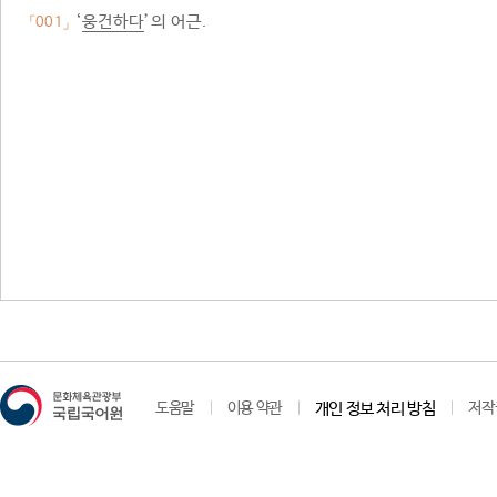
‘
웅건하다
’의 어근.
「001」
도움말
이용 약관
개인 정보 처리 방침
저작