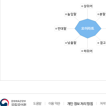
상위어
높임말
본말
오이라트
반대말
낮춤말
참고
하위어
도움말
이용 약관
개인 정보 처리 방침
저작