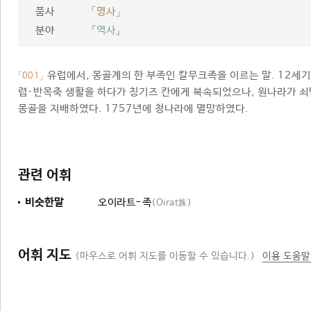
품사
「명사」
분야
『역사』
유럽에서, 몽골계의 한 부족인 칼무크족을 이르는 말. 12세
「001」
렵·반목축 생활을 하다가 칭기즈 칸에게 복속되었으나, 원나라가 쇠
몽골을 지배하였다. 1757년에 청나라에 멸망하였다.
관련 어휘
비슷한말
오이라트-족
(Oirat族)
어휘 지도
(마우스로 어휘 지도를 이동할 수 있습니다.)
이용 도움말