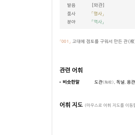
[와관]
발음
품사
「명사」
분야
『역사』
고대에 점토를 구워서 만든 관(棺
「001」
관련 어휘
비슷한말
도관
,
독널
,
옹관
(陶棺)
어휘 지도
(마우스로 어휘 지도를 이동할