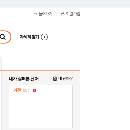
들어가기
회원 가입
자세히 찾기
내가 살펴본 단어
내 단어장
와관
001