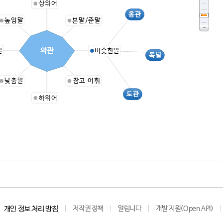
상위어
옹관
높임말
본말/준말
와관
말
비슷한말
독널
낮춤말
참고 어휘
도관
하위어
개인 정보 처리 방침
저작권 정책
알립니다
개발 지원(Open API)