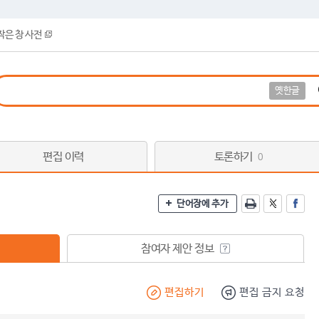
작은 창 사전
옛한글
편집 이력
토론하기
0
단어장에 추가
참여자 제안 정보
편집하기
편집 금지 요청