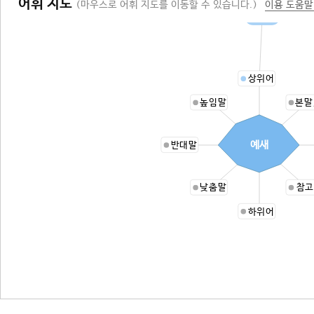
어휘 지도
(마우스로 어휘 지도를 이동할 수 있습니다.)
이용 도움말
나무칼
상위어
높임말
본말
예새
반대말
낮춤말
참고
하위어