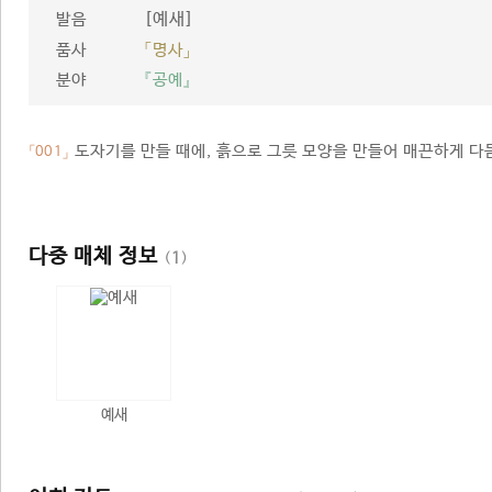
[예새]
발음
품사
「명사」
분야
『공예』
도자기를 만들 때에, 흙으로 그릇 모양을 만들어 매끈하게 다듬
「001」
다중 매체 정보
(
1
)
예새