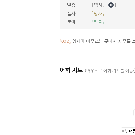
[영사관
]
발음
품사
「명사」
분야
『법률』
영사가 머무르는 곳에서 사무를 보
「002」
어휘 지도
(마우스로 어휘 지도를 이동할
반대