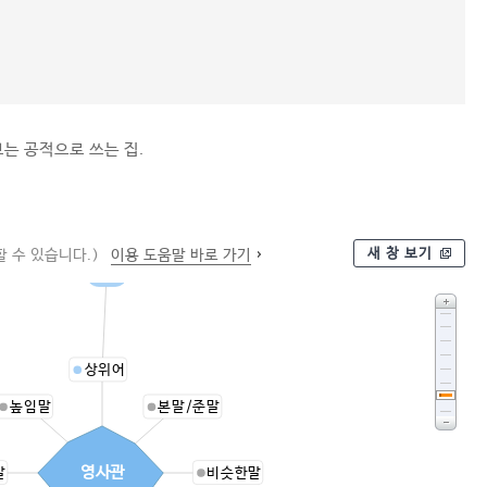
는 공적으로 쓰는 집.
새 창 보기
 수 있습니다.)
이용 도움말 바로 가기
공관
상위어
높임말
본말/준말
영사관
말
비슷한말