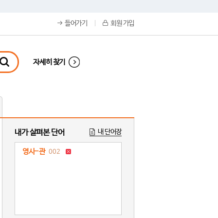
들어가기
회원 가입
자세히 찾기
내가 살펴본 단어
내 단어장
영사-관
002