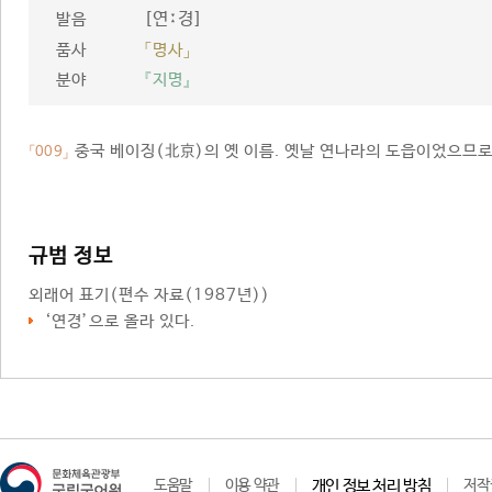
[연ː경]
발음
품사
「명사」
분야
『지명』
중국 베이징(北京)의 옛 이름. 옛날 연나라의 도읍이었으므로
「009」
규범 정보
외래어 표기
(편수 자료(1987년))
‘연경’으로 올라 있다.
도움말
이용 약관
개인 정보 처리 방침
저작