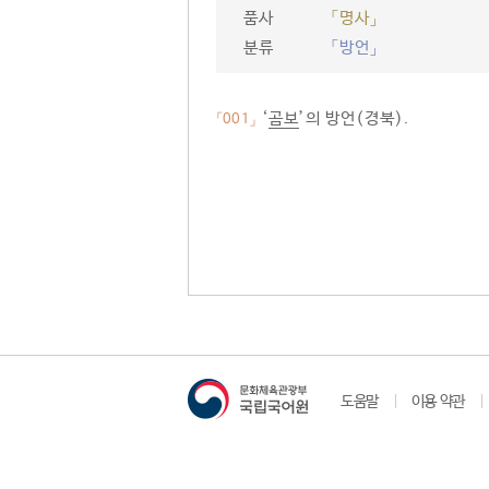
품사
「명사」
분류
「방언」
‘
곰보
’의 방언(경북).
「001」
도움말
이용 약관