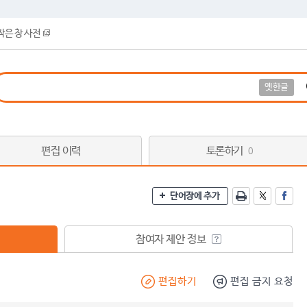
작은 창 사전
옛한글
편집 이력
토론하기
0
단어장에 추가
참여자 제안 정보
편집하기
편집 금지 요청