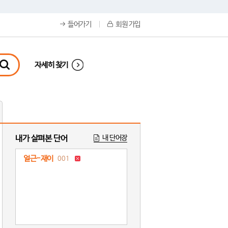
들어가기
회원 가입
자세히 찾기
내가 살펴본 단어
내 단어장
얼근-재이
001