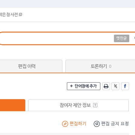
작은 창 사전
옛한글
편집 이력
토론하기
0
단어장에 추가
참여자 제안 정보
편집하기
편집 금지 요청