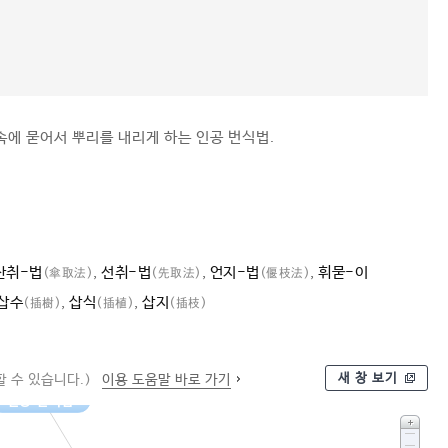
속에 묻어서 뿌리를 내리게 하는 인공 번식법.
산취-법
,
선취-법
,
언지-법
,
휘묻-이
(傘取法)
(先取法)
(偃枝法)
삽수
,
삽식
,
삽지
(揷樹)
(揷植)
(揷枝)
새 창 보기
 수 있습니다.)
이용 도움말 바로 가기
인공 번식법