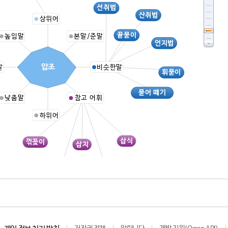
선취법
산취법
상위어
끝묻이
높임말
본말/준말
언지법
압조
말
비슷한말
휘묻이
묻어 떼기
낮춤말
참고 어휘
하위어
삽식
꺾꽂이
삽지
삽목
삽수