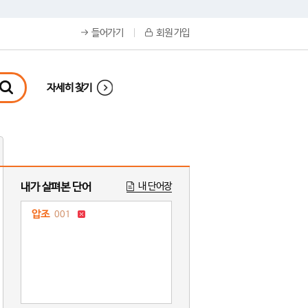
들어가기
회원 가입
자세히 찾기
내가 살펴본 단어
내 단어장
압조
001