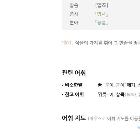
[압쪼]
발음
품사
「명사」
분야
『농업』
식물의 가지를 휘어 그 한끝을 땅
「001」
관련 어휘
비슷한말
끝-묻이
,
묻어^떼기
,
참고 어휘
꺾꽂-이
,
삽목
,
(揷木)
어휘 지도
(마우스로 어휘 지도를 이동할