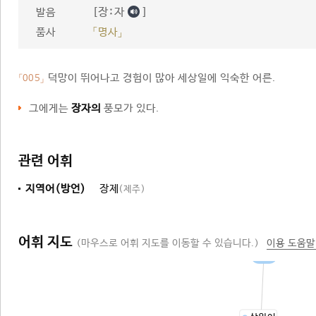
[장ː자
]
발음
품사
「명사」
덕망이 뛰어나고 경험이 많아 세상일에 익숙한 어른.
「005」
그에게는
장자의
풍모가 있다.
관련 어휘
지역어(방언)
장제
(제주)
어휘 지도
(마우스로 어휘 지도를 이동할 수 있습니다.)
이용 도움말
어른