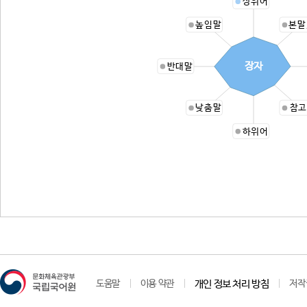
상위어
높임말
본말
장자
반대말
낮춤말
참고
하위어
도움말
이용 약관
개인 정보 처리 방침
저작