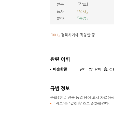
[작토]
발음
품사
「명사」
분야
『농업』
경작하기에 적당한 땅.
「001」
관련 어휘
비슷한말
갈이-땅
,
갈이-흙
,
경
규범 정보
순화
(한글 전용 농업 용어 고시 자료(농촌
‘
작토
’를 ‘
갈이흙
’으로 순화하였다.