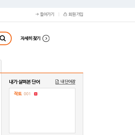
들어가기
회원 가입
자세히 찾기
내가 살펴본 단어
내 단어장
작토
001