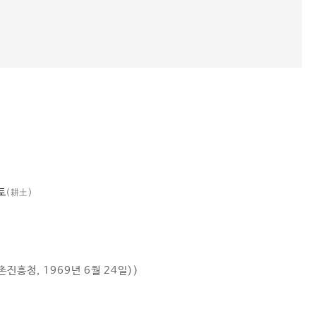
토
(耕土)
진흥청, 1969년 6월 24일))