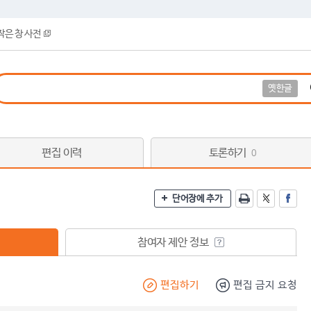
작은 창 사전
옛한글
편집 이력
토론하기
0
단어장에 추가
참여자 제안 정보
편집하기
편집 금지 요청