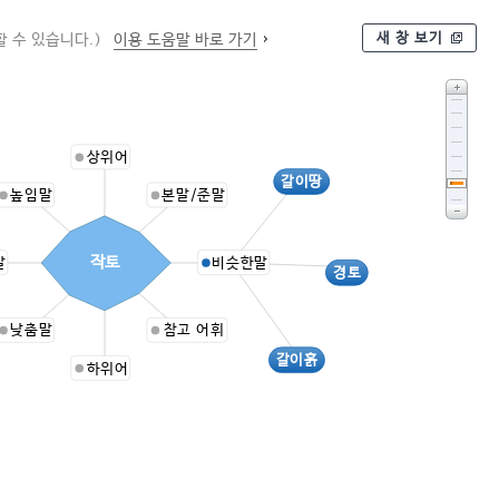
새 창 보기
 수 있습니다.)
이용 도움말 바로 가기
상위어
갈이땅
높임말
본말/준말
작토
말
비슷한말
경토
낮춤말
참고 어휘
갈이흙
하위어