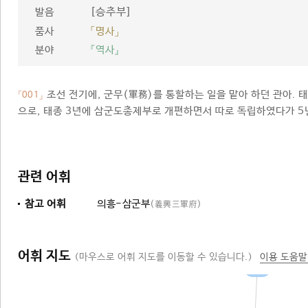
[승추부]
발음
품사
「명사」
분야
『역사』
조선 전기에, 군무(軍務)를 통할하는 일을 맡아 하던 관아. 
「001」
으로, 태종 3년에 삼군도총제부로 개편하면서 따로 독립하였다가 5
관련 어휘
참고 어휘
의흥-삼군부
(義興三軍府)
어휘 지도
(마우스로 어휘 지도를 이동할 수 있습니다.)
이용 도움말
관아