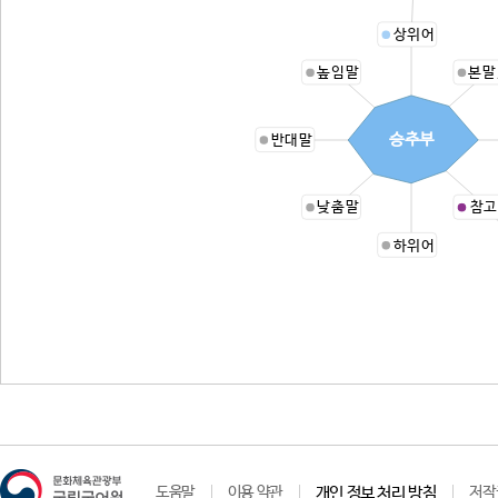
상위어
높임말
본말
승추부
반대말
낮춤말
참고
하위어
도움말
이용 약관
개인 정보 처리 방침
저작