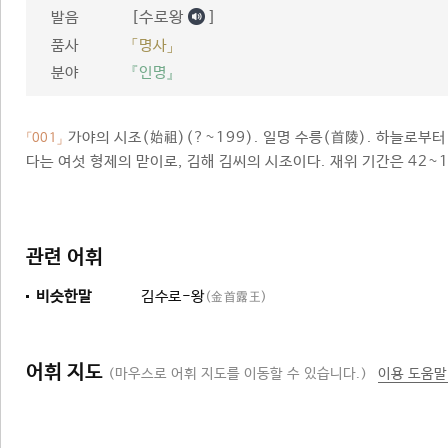
[수로왕
]
발음
품사
「명사」
분야
『인명』
가야의 시조(始祖)(?~199). 일명 수릉(首陵). 하늘로부
「001」
다는 여섯 형제의 맏이로, 김해 김씨의 시조이다. 재위 기간은 42~
관련 어휘
비슷한말
김수로-왕
(金首露王)
어휘 지도
(마우스로 어휘 지도를 이동할 수 있습니다.)
이용 도움말