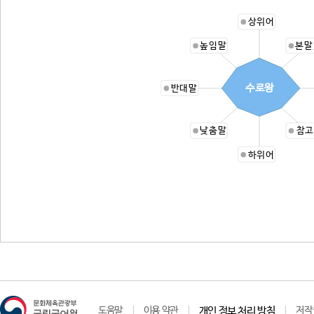
상위어
높임말
본말
수로왕
반대말
낮춤말
참고
하위어
도움말
이용 약관
개인 정보 처리 방침
저작