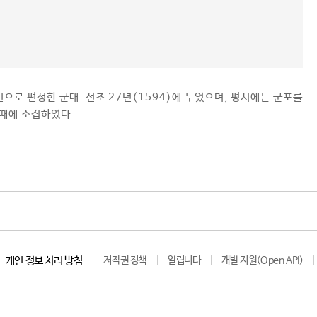
민으로 편성한 군대. 선조 27년(1594)에 두었으며, 평시에는 군포를
 때에 소집하였다.
개인 정보 처리 방침
저작권 정책
알립니다
개발 지원(Open API)