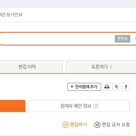
작은 창 사전
옛한글
편집 이력
토론하기
0
단어장에 추가
참여자 제안 정보
편집하기
편집 금지 요청