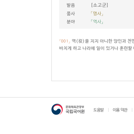
[소고군]
발음
품사
「명사」
분야
『역사』
역(役)을 지지 아니한 양인과 천
「001」
바치게 하고 나라에 일이 있거나 훈련할
도움말
이용 약관