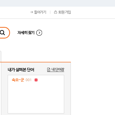
들어가기
회원 가입
자세히 찾기
내가 살펴본 단어
내 단어장
속오-군
001