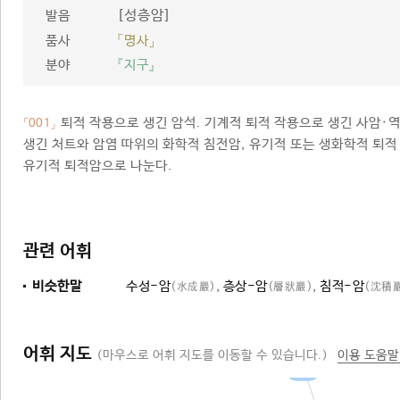
[성층암]
발음
품사
「명사」
분야
『지구』
퇴적 작용으로 생긴 암석. 기계적 퇴적 작용으로 생긴 사암·
「001」
생긴 처트와 암염 따위의 화학적 침전암, 유기적 또는 생화학적 퇴적
유기적 퇴적암으로 나눈다.
관련 어휘
비슷한말
수성-암
,
층상-암
,
침적-암
(水成巖)
(層狀巖)
(沈積
어휘 지도
(마우스로 어휘 지도를 이동할 수 있습니다.)
이용 도움말
암석