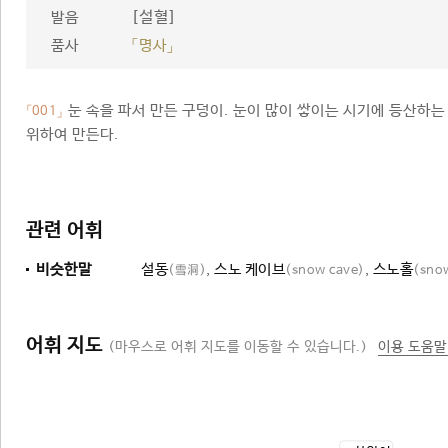
[설혈]
발음
품사
「명사」
눈 속을 파서 만든 구덩이. 눈이 많이 쌓이는 시기에 등산하는
「001」
위하여 만든다.
관련 어휘
비슷한말
설동
,
스노 케이브
,
스노홀
(雪洞)
(snow cave)
(sno
어휘 지도
(마우스로 어휘 지도를 이동할 수 있습니다.)
이용 도움말