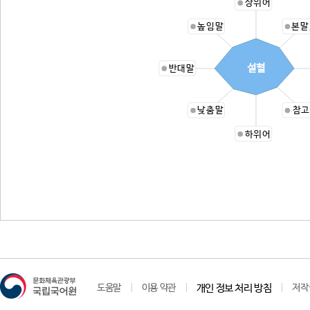
상위어
높임말
본말
설혈
반대말
낮춤말
참고
하위어
도움말
이용 약관
개인 정보 처리 방침
저작