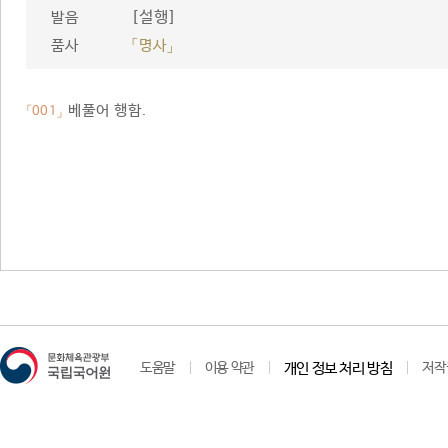
[설행]
발음
품사
「명사」
베풀어 행함.
「001」
도움말
이용 약관
개인 정보 처리 방침
저작