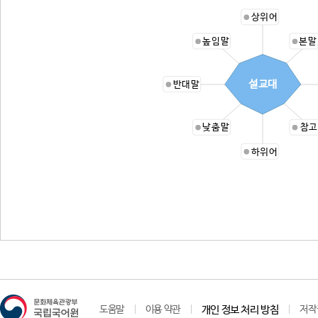
상위어
높임말
본말
설교대
반대말
낮춤말
참고
하위어
도움말
이용 약관
개인 정보 처리 방침
저작