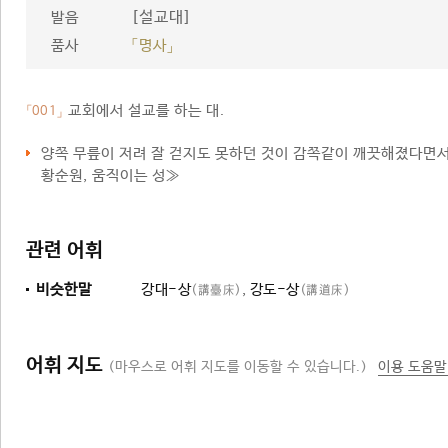
[설교대]
발음
품사
「명사」
교회에서 설교를 하는 대.
「001」
양쪽 무릎이 저려 잘 걷지도 못하던 것이 감쪽같이 깨끗해졌다면
황순원, 움직이는 성≫
관련 어휘
비슷한말
강대-상
,
강도-상
(講臺床)
(講道床)
어휘 지도
(마우스로 어휘 지도를 이동할 수 있습니다.)
이용 도움말