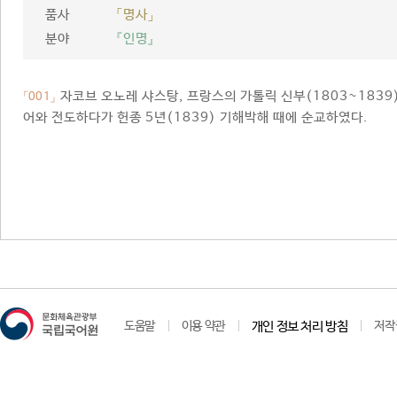
품사
「명사」
분야
『인명』
자코브 오노레 샤스탕, 프랑스의 가톨릭 신부(1803~1839
「001」
어와 전도하다가 헌종 5년(1839) 기해박해 때에 순교하였다.
도움말
이용 약관
개인 정보 처리 방침
저작