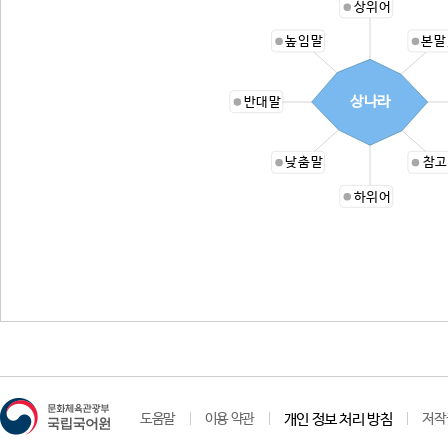
상위어
높임말
본말
상나라
반대말
낮춤말
참고
하위어
도움말
이용 약관
개인 정보 처리 방침
저작