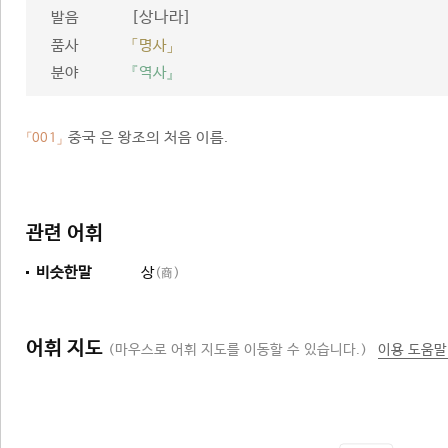
[상나라]
발음
품사
「명사」
분야
『역사』
중국 은 왕조의 처음 이름.
「001」
관련 어휘
비슷한말
상
(商)
어휘 지도
(마우스로 어휘 지도를 이동할 수 있습니다.)
이용 도움말