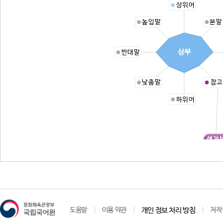
상위어
높임말
본말
상부
반대말
낮춤말
참고
하위어
생과
도움말
이용 약관
개인 정보 처리 방침
저작