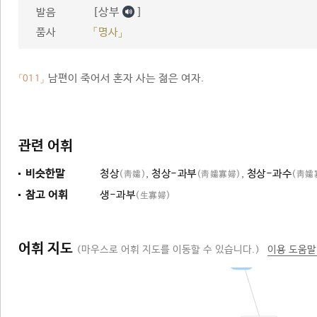
[상부
]
발음
품사
「명사」
남편이 죽어서 혼자 사는 젊은 여자.
「011」
관련 어휘
비슷한말
청상
,
청상-과부
,
청상-과수
(靑孀)
(靑孀寡婦)
(靑孀
참고 어휘
생-과부
(生寡婦)
어휘 지도
(마우스로 어휘 지도를 이동할 수 있습니다.)
이용 도움말
여자