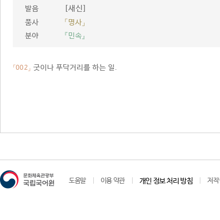
[새신]
발음
품사
「명사」
분야
『민속』
굿이나 푸닥거리를 하는 일.
「002」
도움말
이용 약관
개인 정보 처리 방침
저작