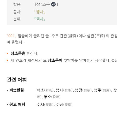
[상ː소문
]
발음
품사
「명사」
분야
『역사』
임금에게 올리던 글. 주로 간관(諫官)이나 삼관(三館)의 관
「001」
여 올렸다.
상소문을
올리다.
새 연호가 제정되자 또
상소문이
빗발치듯 날아들기 시작했다.≪유
관련 어휘
비슷한말
배소
,
봉사
,
봉장
,
봉주
,
상
(拜疏)
(封事)
(封章)
(封奏)
,
투소
疏)
(投疏)
참고 어휘
주서
,
주장
(奏書)
(奏章)