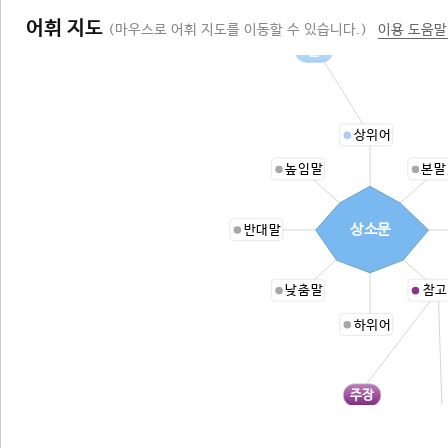
어휘 지도
(마우스로 어휘 지도를 이동할 수 있습니다.)
이용 도움말
글
상위어
높임말
본말
상소문
반대말
낮춤말
참고
하위어
주장
주