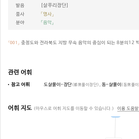
[살푸리장단]
발음
품사
「명사」
분야
『음악』
충청도와 전라북도 지방 무속 음악의 중심이 되는 8분의12 박
「001」
관련 어휘
참고 어휘
도살풀이-장단
,
동-살풀이
(都煞풀이장단)
(동煞풀이
어휘 지도
(마우스로 어휘 지도를 이동할 수 있습니다.)
이용 도움말
장단