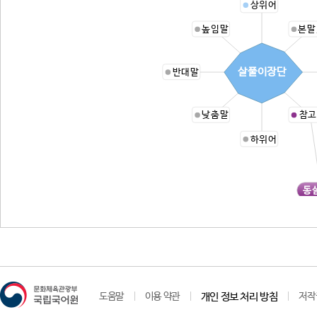
상위어
높임말
본말
살풀이장단
반대말
낮춤말
참고
하위어
동
도움말
이용 약관
개인 정보 처리 방침
저작