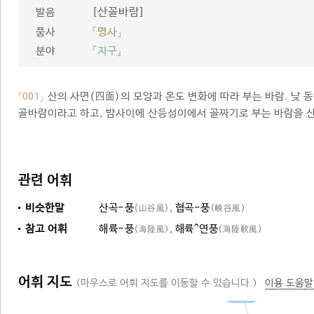
[산꼴바람]
발음
품사
「명사」
분야
『지구』
산의 사면(四面)의 모양과 온도 변화에 따라 부는 바람. 낮
「001」
골바람이라고 하고, 밤사이에 산등성이에서 골짜기로 부는 바람을 
관련 어휘
비슷한말
산곡-풍
,
협곡-풍
(山谷風)
(峽谷風)
참고 어휘
해륙-풍
,
해륙^연풍
(海陸風)
(海陸軟風)
어휘 지도
(마우스로 어휘 지도를 이동할 수 있습니다.)
이용 도움말
국지풍