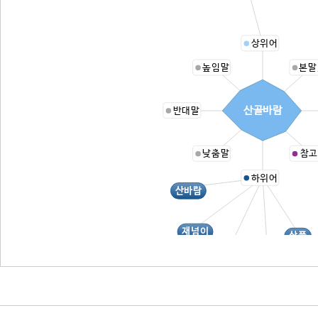
상위어
높임말
본말
산골바람
반대말
낮춤말
참고
하위어
산바람
재넘이
산풍
곡풍
골바람