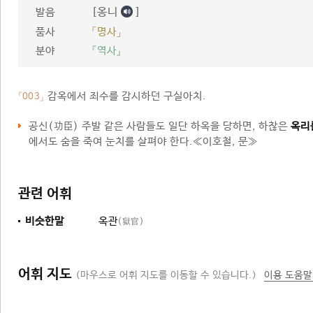
[옹니
]
발음
품사
「명사」
분야
『역사』
감옥에서 죄수를 감시하던 구실아치.
「003」
공신(功臣) 주발 같은 사람들도 일단 하옥을 당하면, 하찮은
옥리
에서도 숨을 죽여 눈치를 살펴야 한다.≪이호철, 문≫
관련 어휘
비슷한말
옥관
(獄官)
어휘 지도
(마우스로 어휘 지도를 이동할 수 있습니다.)
이용 도움말