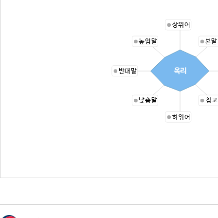
상위어
높임말
본말
옥리
반대말
낮춤말
참고
하위어