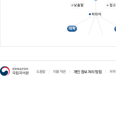
낮춤말
참고
하위어
대학
논어
맹자
도움말
이용 약관
개인 정보 처리 방침
저작