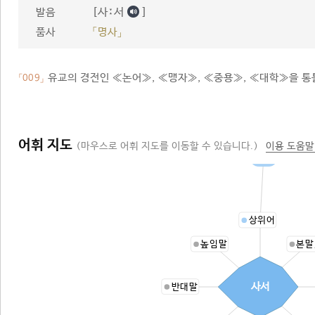
[사ː서
]
발음
품사
「명사」
유교의 경전인 ≪논어≫, ≪맹자≫, ≪중용≫, ≪대학≫을 통
「009」
어휘 지도
(마우스로 어휘 지도를 이동할 수 있습니다.)
이용 도움말
경서
상위어
높임말
본말
사서
반대말