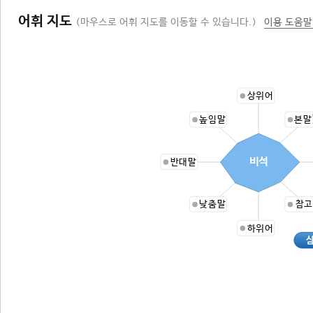
어휘 지도
(마우스로 어휘 지도를 이동할 수 있습니다.)
이용 도움말
상위어
높임말
본말
비석
반대말
낮춤말
참고
하위어
삼