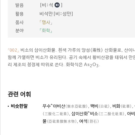
[비ː석
]
발음
비석만[비ː성만]
활용
품사
「명사」
분야
『화학』
비소의 삼이산화물. 흰색 가루의 양성(兩性) 산화물로, 산이
「002」
함께 가열하면 비소가 유리된다. 공기 속에서 황비산광을 태워서 만든다
리 제조의 청정제 따위로 쓴다. 화학식은 As
O
.
2
3
관련 어휘
비슷한말
무수^아비산
,
백비
,
비화
,
(無水亞砒酸)
(白砒)
(砒華)
,
삼이산화^비소
,
아비
(三酸化二砒素)
(三二酸化砒素)
물
,
여석
(亞砒素酸無水物)
(礜石)