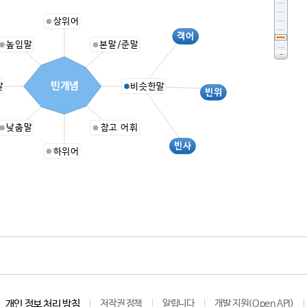
상위어
객어
높임말
본말/준말
빈개념
말
비슷한말
빈위
낮춤말
참고 어휘
빈사
하위어
개인 정보 처리 방침
저작권 정책
알립니다
개발 지원(Open API)