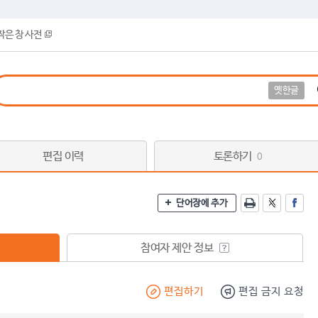
작은 창 사전
옛한글
편집 이력
토론하기
0
단어장에 추가
참여자 제안 정보
편집하기
편집 금지 요청