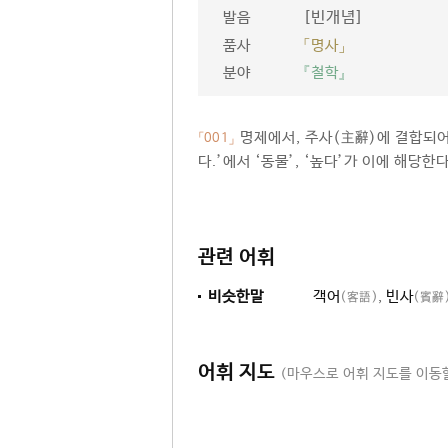
[빈개념]
발음
품사
「명사」
분야
『철학』
명제에서, 주사(主辭)에 결합되어 
「001」
다.’에서 ‘동물’, ‘높다’가 이에 해당한다
관련 어휘
비슷한말
객어
,
빈사
(客語)
(賓辭
어휘 지도
(마우스로 어휘 지도를 이동할