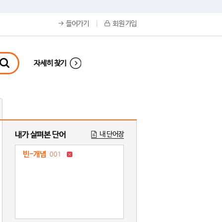
들어가기
회원 가입
자세히 찾기
내가 살펴본 단어
내 단어장
빈-개념
001