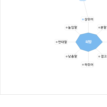
상위어
높임말
본말
외방
반대말
낮춤말
참고
하위어