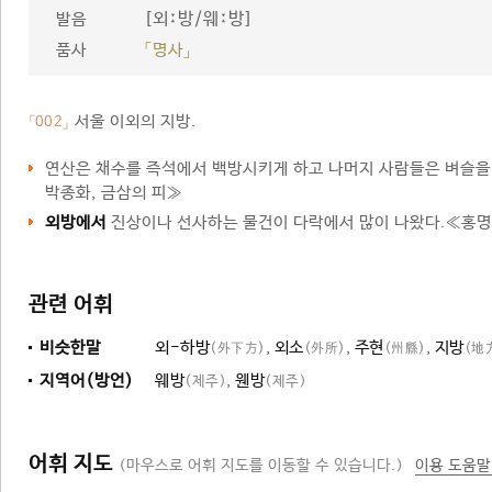
[외ː방/웨ː방]
발음
품사
「명사」
서울 이외의 지방.
「002」
연산은 채수를 즉석에서 백방시키게 하고 나머지 사람들은 벼슬
박종화, 금삼의 피≫
외방에서
진상이나 선사하는 물건이 다락에서 많이 나왔다.≪홍명
관련 어휘
비슷한말
외-하방
,
외소
,
주현
,
지방
(外下方)
(外所)
(州縣)
(地
지역어(방언)
웨방
,
웬방
(제주)
(제주)
어휘 지도
(마우스로 어휘 지도를 이동할 수 있습니다.)
이용 도움말
지방