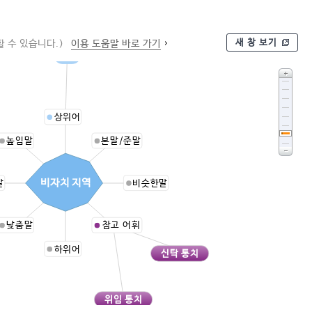
1·5지를 편 두 주먹을 마주 보게 모로 세워 내린다.
새 창 보기
 수 있습니다.)
이용 도움말 바로 가기
지역
상위어
높임말
본말/준말
비자치 지역
말
비슷한말
낮춤말
참고 어휘
하위어
신탁 통치
위임 통치