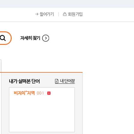
들어가기
회원 가입
자세히 찾기
내가 살펴본 단어
내 단어장
비자치^지역
001