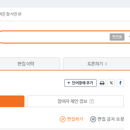
작은 창 사전
옛한글
편집 이력
토론하기
0
단어장에 추가
참여자 제안 정보
편집하기
편집 금지 요청