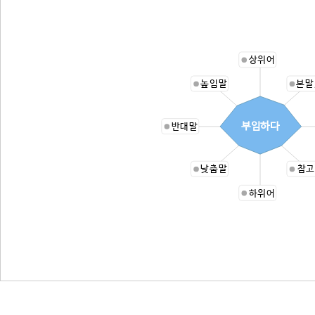
상위어
높임말
본말
부임하다
반대말
낮춤말
참고
하위어