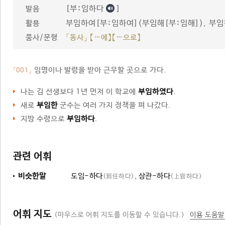
[부ː임하다
]
발음
부임하여[부ː임하여](부임해[부ː임해]), 부
활용
품사/문형
「동사」 【…에】【…으로】
임명이나 발령을 받아 근무할 곳으로 가다.
「001」
나는 김 선생보다 1년 먼저 이 학교에
부임하였다
.
새로
부임한
군수는 여러 가지 정책을 펴 나갔다.
지방 수령으로
부임하다
.
관련 어휘
비슷한말
도임-하다
,
상관-하다
(到任하다)
(上官하다)
어휘 지도
(마우스로 어휘 지도를 이동할 수 있습니다.)
이용 도움말