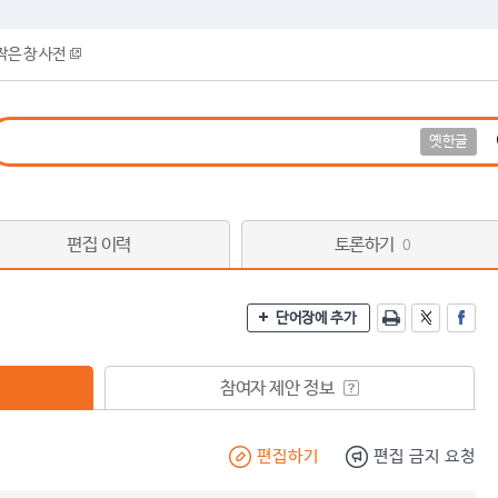
작은 창 사전
옛한글
편집 이력
토론하기
0
단어장에 추가
참여자 제안 정보
편집하기
편집 금지 요청