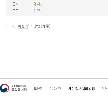
품사
「명사」
분류
「방언」
‘
비경이
’의 방언(제주).
「002」
도움말
이용 약관
개인 정보 처리 방침
저작