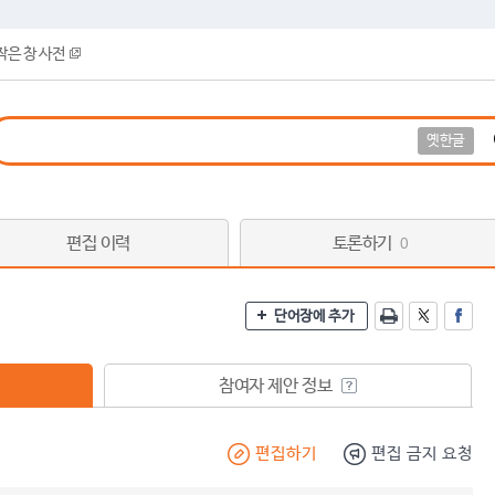
작은 창 사전
옛한글
편집 이력
토론하기
0
단어장에 추가
참여자 제안 정보
편집하기
편집 금지 요청