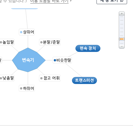
새 창 보기
 수 있습니다.)
이용 도움말 바로 가기
동력 전달...
상위어
높임말
본말/준말
변속 장치
변속기
말
비슷한말
낮춤말
참고 어휘
트랜스미션
하위어