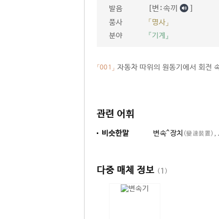
[변ː속끼
]
발음
품사
「명사」
분야
『기계』
자동차 따위의 원동기에서 회전 
「001」
관련 어휘
비슷한말
변속^장치
,
(變速裝置)
다중 매체 정보
(
1
)