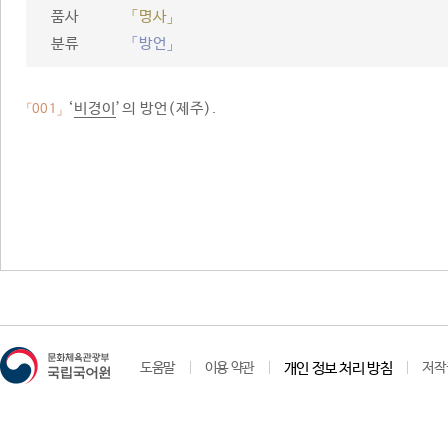
품사
「명사」
분류
「방언」
‘
비경이
’의 방언(제주).
「001」
도움말
이용 약관
개인 정보 처리 방침
저작