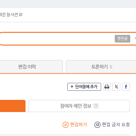
작은 창 사전
옛한글
편집 이력
토론하기
0
단어장에 추가
참여자 제안 정보
편집하기
편집 금지 요청