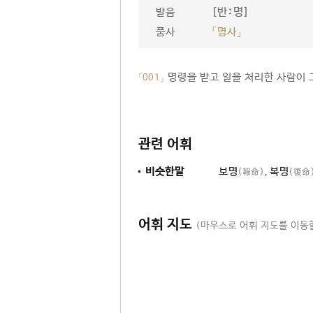
[반ː명]
발음
품사
「명사」
명령을 받고 일을 처리한 사람이 
「001」
관련 어휘
비슷한말
보명
,
복명
(報命)
(復命
어휘 지도
(마우스로 어휘 지도를 이동할