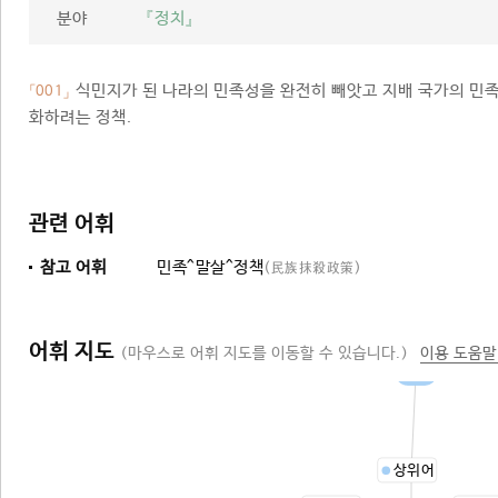
분야
『정치』
식민지가 된 나라의 민족성을 완전히 빼앗고 지배 국가의 민
「001」
화하려는 정책.
관련 어휘
참고 어휘
민족^말살^정책
(民族抹殺政策)
어휘 지도
(마우스로 어휘 지도를 이동할 수 있습니다.)
이용 도움말
정책
상위어