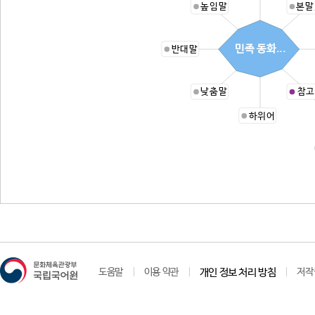
높임말
본말
민족 동화...
반대말
낮춤말
참고
하위어
도움말
이용 약관
개인 정보 처리 방침
저작