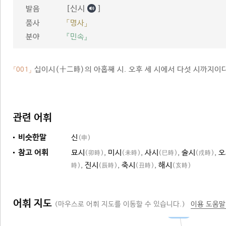
[신시
]
발음
품사
「명사」
분야
『민속』
십이시(十二時)의 아홉째 시. 오후 세 시에서 다섯 시까지이다
「001」
관련 어휘
비슷한말
신
(申)
참고 어휘
묘시
,
미시
,
사시
,
술시
,
오
(卯時)
(未時)
(巳時)
(戌時)
,
진시
,
축시
,
해시
時)
(辰時)
(丑時)
(亥時)
어휘 지도
(마우스로 어휘 지도를 이동할 수 있습니다.)
이용 도움말
십이시