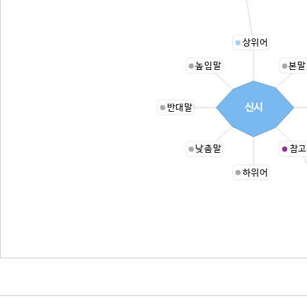
상위어
높임말
본말
신시
반대말
낮춤말
참고
하위어
ㅇ(3)