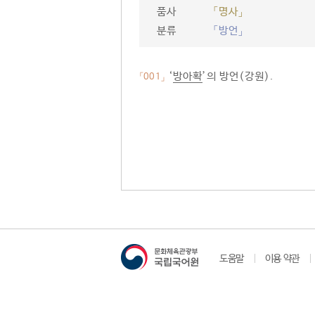
품사
「명사」
분류
「방언」
‘
방아확
’의 방언(강원).
「001」
도움말
이용 약관