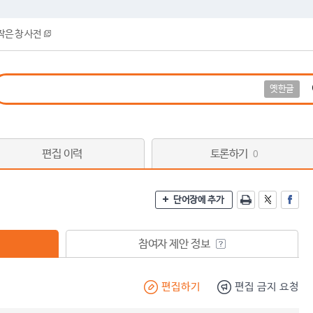
작은 창 사전
옛한글
편집 이력
토론하기
0
단어장에 추가
참여자 제안 정보
편집하기
편집 금지 요청