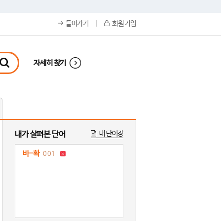
들어가기
회원 가입
자세히 찾기
내가 살펴본 단어
내 단어장
바-확
001