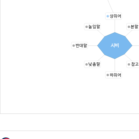
상위어
높임말
본말
시비
반대말
낮춤말
참고
하위어