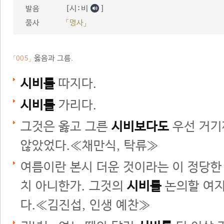
[시ː비
]
발음
품사
「명사」
옳음과 그름.
「005」
시비를
따지다.
시비를
가리다.
그것은 옳고 그른
시비보다도
우선 거기
않았었다.≪채만식, 탁류≫
여름이란 본시 더운 것이라는 이 정당한
치 아니한가. 그것의
시비를
논의할 여지
다.≪김진섭, 인생 예찬≫