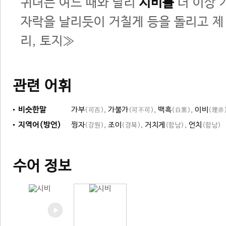
귀녀는 여느 때와 달리
시비를
더 이상 
자락을 날리듯이 거칠게 등을 돌리고 제
리, 토지≫
관련 어휘
비슷한말
가부
,
가불가
,
백흑
,
이비
(可否)
(可不可)
(白黑)
(理非
지역어(방언)
찡자
,
조이
,
거치게
,
언치
(강원)
(경북)
(함남)
(함남)
수어 정보