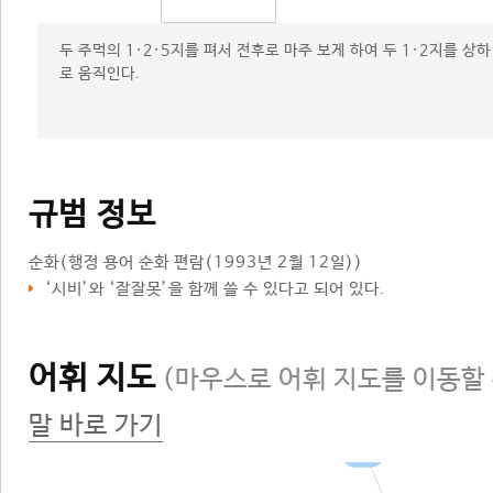
두 주먹의 1·2·5지를 펴서 전후로 마주 보게 하여 두 1·2지를 상하
로 움직인다.
규범 정보
순화
(행정 용어 순화 편람(1993년 2월 12일))
‘
시비
’와 ‘
잘잘못
’을 함께 쓸 수 있다고 되어 있다.
어휘 지도
(마우스로 어휘 지도를 이동할 
말 바로 가기
여부