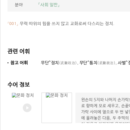
분야
『사회 일반』
무력 따위의 힘을 쓰지 않고 교화로써 다스리는 정치.
「001」
관련 어휘
참고 어휘
무단^정치
,
무단^통치
,
사벌^
(武斷政治)
(武斷統治)
수어 정보
왼손의 5지와 나머지 손가락
로 향하게 모로 세우고, 손끝
가락 사이에 옆으로 두 번 넣
에 올려놓은 다음, 두 주먹의
여 좌우로 엇갈리게 움직인다