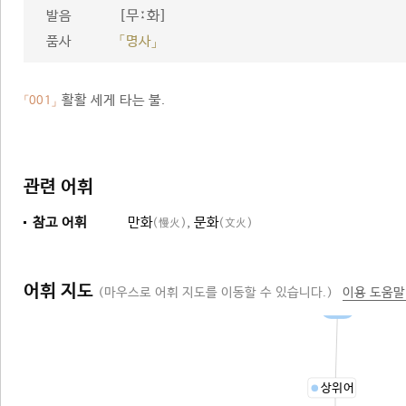
[무ː화]
발음
품사
「명사」
활활 세게 타는 불.
「001」
관련 어휘
참고 어휘
만화
,
문화
(慢火)
(文火)
어휘 지도
(마우스로 어휘 지도를 이동할 수 있습니다.)
이용 도움말
불
상위어