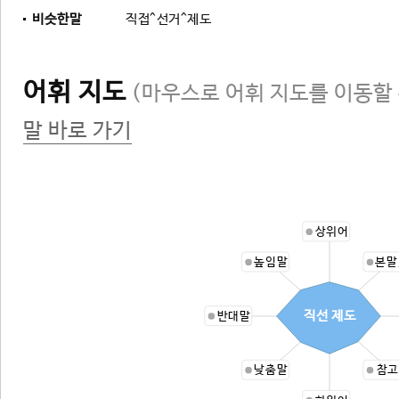
비슷한말
직접^선거^제도
어휘 지도
(마우스로 어휘 지도를 이동할 
말 바로 가기
상위어
높임말
본말
직선 제도
반대말
낮춤말
참고